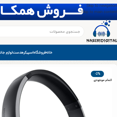
Skip to navigation
Skip to main content
خانه
فروشگاه
اسپیکر
هدست
لوازم جان
خانه
هدست
هدفون
هدفون انکر مدل Anker Soundcore Life Q20 A3025 (تماس با 09396893572 در صورت عدم اتصال به سایت )
-2%
اتمام موجودی