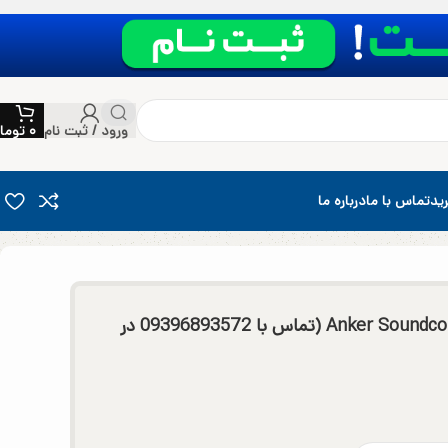
ورود / ثبت نام
۰
توما
ید
تماس با ما
درباره ما
هدفون انکر مدل Anker Soundcore Life Q20 A3025 (تماس با 09396893572 در