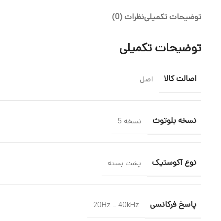
توضیحات تکمیلی
نظرات (0)
توضیحات تکمیلی
اصالت کالا
اصل
نسخه بلوتوث
نسخه 5
نوع آکوستیک
پشت بسته
پاسخ فرکانسی
20Hz _ 40kHz