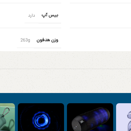
بیس آپ
دارد
وزن هدفون
263g