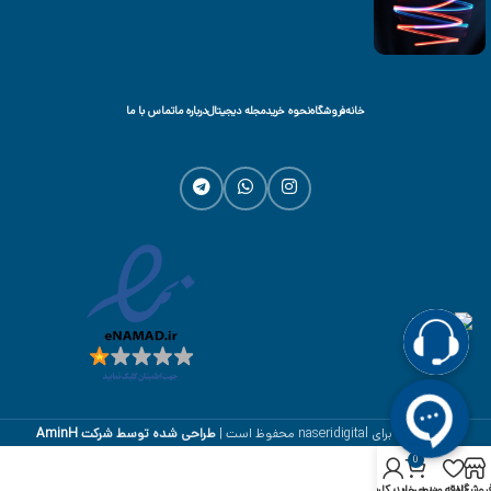
خانه
فروشگاه
نحوه خرید
مجله دیجیتال
درباره ما
تماس با ما
تمام حقوق برای naseridigital محفوظ است |
طراحی شده توسط شرکت
AminH
0
روشگاه
علاقه مندی
سبد خرید
حساب کاربری