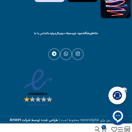
خانه
فروشگاه
نحوه خرید
مجله دیجیتال
درباره ما
تماس با ما
تمام حقوق برای naseridigital محفوظ است |
طراحی شده توسط شرکت
AminH
0